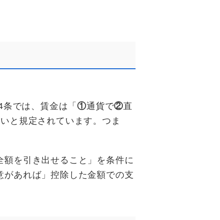
4条では、賃金は「
①
通貨で
②
直
ないと規定されています。つま
全額を引き出せること」を条件に
意があれば」控除した金額での支