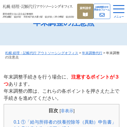
24時間受付中
資料請求
問合せフォーム
運営:税理士法人足立会計事務所
メニュー
JR札幌駅 徒歩5分 市営地下鉄大通り駅 徒歩5分／JR小樽駅 徒歩10分
年末調整の注意点
札幌 経理・記帳代行 アウトソーシングオフィス
>
年末調整代行
>
年末調整
の注意点
年末調整手続きを行う場合に、
注意するポイントが３
つ
あります。
年末調整の際は、これらの各ポイントを押さえた上で
手続きを進めてください。
目次
[
非表示
]
0.1
①「給与所得者の扶養控除等（異動）申告書」