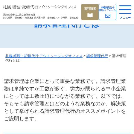
24時間受付中
資料請求
問合せフォーム
運営:税理士法人足立会計事務所
メニュー
JR札幌駅 徒歩5分 市営地下鉄大通り駅 徒歩5分／JR小樽駅 徒歩10分
請求管理代行とは
札幌 経理・記帳代行 アウトソーシングオフィス
>
請求管理代行
>
請求管理
代行とは
請求管理は企業にとって重要な業務です。請求管理業
務は単純ですが工数が多く、労力が限られる中小企業
にとっては工数圧迫につながる業務です。以下では、
そもそも請求管理とはどのような業務なのか、解決策
として挙げられる請求管理代行のオススメポイントを
ご説明します。