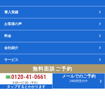
導入実績
お客様の声
料金
会社紹介
サービス
無料面談ご予約
サイトマップ
0120-41-0661
メールでのご予約
24時間受付中
9:00〜17:00（平日）
Copyright(C) 札幌 経理・記帳代行 アウトソーシングオフィス. All Rights Reserved.
タップするとかかります